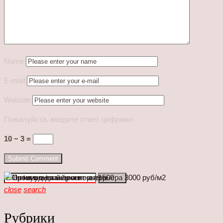
Name:
E-mail:
Website:
Пожалуйста, введите ответ цифрами:
10 − 3 =
Enter
Search
keyword
close
search
Рубрики