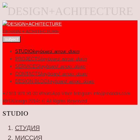
Skip
to
DESIGN + ACHITECTURE
content
subject
STUDIO
keyboard_arrow_down
PROJECTS
keyboard_arrow_down
SERVICES
keyboard_arrow_down
CONTACTS
keyboard_arrow_down
DESIGN BLOG
keyboard_arrow_down
+7 911 921 91 00 WhatsApp Viber Telegram info@redddin.com
REDDesign 2014г. © All Rights Reserved
STUDIO
СТУДИЯ
МИССИЯ