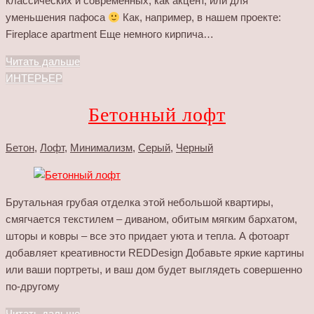
классических и современных, как акцент, или для
уменьшения пафоса
Как, например, в нашем проекте:
Fireplace apartment Еще немного кирпича…
Читать дальше
ИНТЕРЬЕР
Бетонный лофт
Бетон
,
Лофт
,
Минимализм
,
Серый
,
Черный
Брутальная грубая отделка этой небольшой квартиры,
смягчается текстилем – диваном, обитым мягким бархатом,
шторы и ковры – все это придает уюта и тепла. А фотоарт
добавляет креативности REDDesign Добавьте яркие картины
или ваши портреты, и ваш дом будет выглядеть совершенно
по-другому
Читать дальше