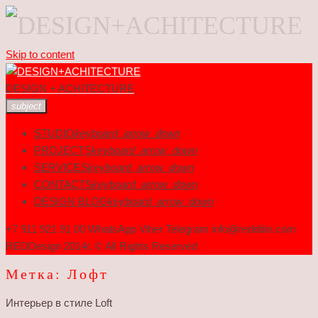
Skip to content
DESIGN + ACHITECTURE
subject
STUDIO
keyboard_arrow_down
PROJECTS
keyboard_arrow_down
SERVICES
keyboard_arrow_down
CONTACTS
keyboard_arrow_down
DESIGN BLOG
keyboard_arrow_down
+7 911 921 91 00 WhatsApp Viber Telegram info@redddin.com
REDDesign 2014г. © All Rights Reserved
Метка:
Лофт
Интерьер в стиле Loft