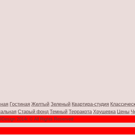
ная
Гостиная
Желтый
Зеленый
Квартира-студия
Классичес
альная
Старый фонд
Темный
Терракота
Хрущевка
Цены
Ч
Design 2014г. © All Rights Reserved