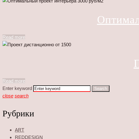
Оптимал
Read more
Read more
Enter keyword
Search
close
search
Рубрики
ART
REDDESIGN