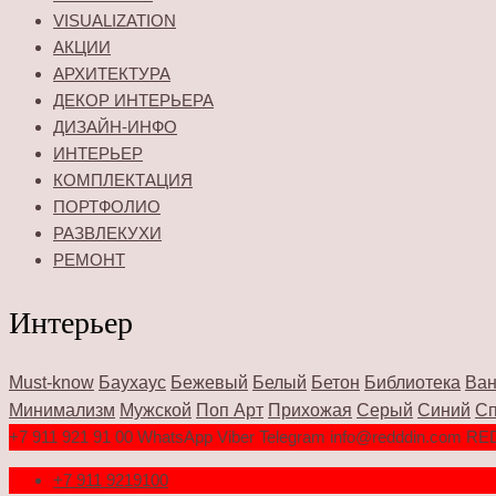
VISUALIZATION
АКЦИИ
АРХИТЕКТУРА
ДЕКОР ИНТЕРЬЕРА
ДИЗАЙН-ИНФО
ИНТЕРЬЕР
КОМПЛЕКТАЦИЯ
ПОРТФОЛИО
РАЗВЛЕКУХИ
РЕМОНТ
Интерьер
Must-know
Баухаус
Бежевый
Белый
Бетон
Библиотека
Ван
Минимализм
Мужской
Поп Арт
Прихожая
Серый
Синий
Сп
+7 911 921 91 00 WhatsApp Viber Telegram info@redddin.com RED
+7 911 9219100