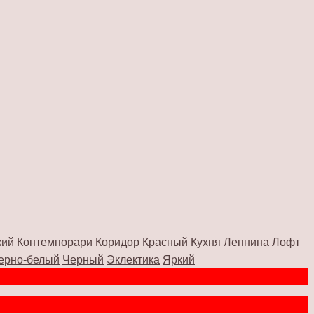
кий
Контемпорари
Коридор
Красный
Кухня
Лепнина
Лофт
ерно-белый
Черный
Эклектика
Яркий