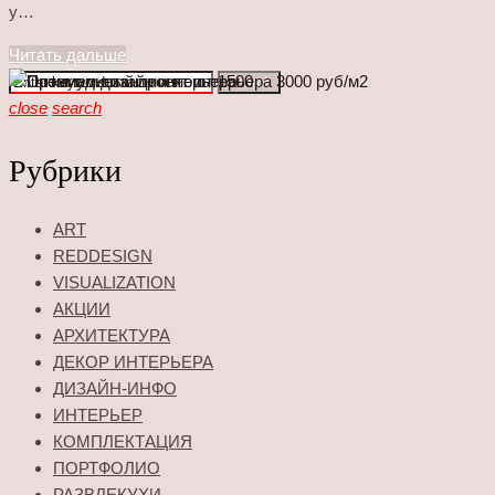
у…
Читать дальше
Enter
Search
keyword
close
search
Рубрики
ART
REDDESIGN
VISUALIZATION
АКЦИИ
АРХИТЕКТУРА
ДЕКОР ИНТЕРЬЕРА
ДИЗАЙН-ИНФО
ИНТЕРЬЕР
КОМПЛЕКТАЦИЯ
ПОРТФОЛИО
РАЗВЛЕКУХИ