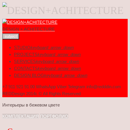
Skip
to
DESIGN + ACHITECTURE
content
subject
STUDIO
keyboard_arrow_down
PROJECTS
keyboard_arrow_down
SERVICES
keyboard_arrow_down
CONTACTS
keyboard_arrow_down
DESIGN BLOG
keyboard_arrow_down
+7 911 921 91 00 WhatsApp Viber Telegram info@redddin.com
REDDesign 2014г. © All Rights Reserved
Метка:
Интерьеры в бежевом цвете
Бежевый
КОМПЛЕКТАЦИЯ
ПОРТФОЛИО